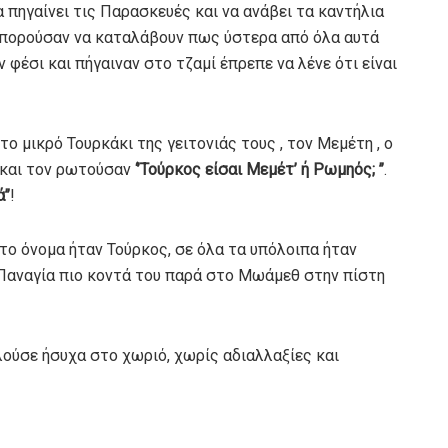
 πηγαίνει τις Παρασκευές και να ανάβει τα καντήλια
 μπορούσαν να καταλάβουν πως ύστερα από όλα αυτά
 φέσι και πήγαιναν στο τζαμί έπρεπε να λένε ότι είναι
 μικρό Τουρκάκι της γειτονιάς τους , τον Μεμέτη , ο
ε και τον ρωτούσαν
‘’Τούρκος είσαι Μεμέτ’ ή Ρωμηός; ’’
.
’’
!
στο όνομα ήταν Τούρκος, σε όλα τα υπόλοιπα ήταν
ν Παναγία πιο κοντά του παρά στο Μωάμεθ στην πίστη
ούσε ήσυχα στο χωριό, χωρίς αδιαλλαξίες και