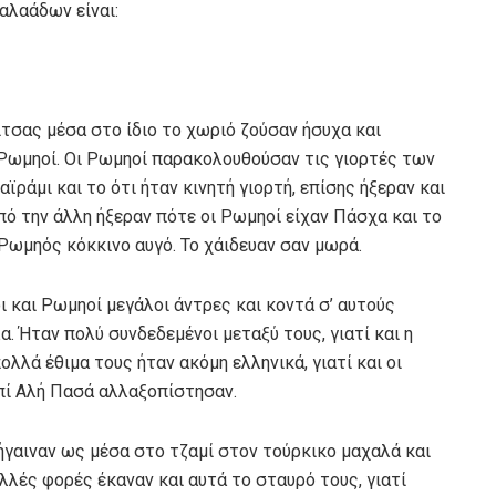
αλαάδων είναι:
τσας μέσα στο ίδιο το χωριό ζούσαν ήσυχα και
 Ρωμηοί. Οι Ρωμηοί παρακολουθούσαν τις γιορτές των
ϊράμι και το ότι ήταν κινητή γιορτή, επίσης ήξεραν και
από την άλλη ήξεραν πότε οι Ρωμηοί είχαν Πάσχα και το
Ρωμηός κόκκινο αυγό. Το χάιδευαν σαν μωρά.
 και Ρωμηοί μεγάλοι άντρες και κοντά σ’ αυτούς
. Ήταν πολύ συνδεδεμένοι μεταξύ τους, γιατί και η
ολλά έθιμα τους ήταν ακόμη ελληνικά, γιατί και οι
πί Αλή Πασά αλλαξοπίστησαν.
ήγαιναν ως μέσα στο τζαμί στον τούρκικο μαχαλά και
λλές φορές έκαναν και αυτά το σταυρό τους, γιατί