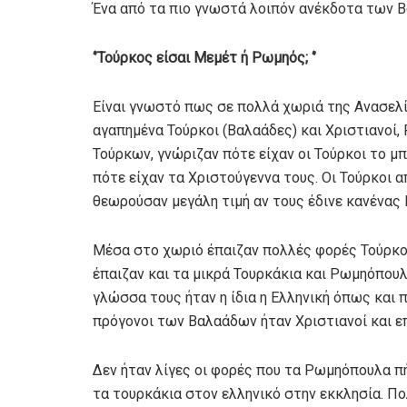
Ένα από τα πιο γνωστά λοιπόν ανέκδοτα των Β
‘’Τούρκος είσαι Μεμέτ ή Ρωμηός; ‘’
Είναι γνωστό πως σε πολλά χωριά της Ανασελί
αγαπημένα Τούρκοι (Βαλαάδες) και Χριστιανοί,
Τούρκων, γνώριζαν πότε είχαν οι Τούρκοι το μπα
πότε είχαν τα Χριστούγεννα τους. Οι Τούρκοι 
θεωρούσαν μεγάλη τιμή αν τους έδινε κανένας 
Μέσα στο χωριό έπαιζαν πολλές φορές Τούρκοι
έπαιζαν και τα μικρά Τουρκάκια και Ρωμηόπουλα
γλώσσα τους ήταν η ίδια η Ελληνική όπως και π
πρόγονοι των Βαλαάδων ήταν Χριστιανοί και ε
Δεν ήταν λίγες οι φορές που τα Ρωμηόπουλα π
τα τουρκάκια στον ελληνικό στην εκκλησία. Πο