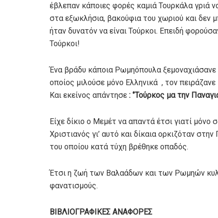
έβλεπαν κάποιες φορές καμιά Τουρκάλα γριά να
στα εξωκλήσια, βακούφια του χωριού και δεν
ήταν δυνατόν να είναι Τούρκοι. Επειδή φορούσαν
Τούρκοι!
Ένα βράδυ κάποια Ρωμηόπουλα ξεμοναχιάσανε το
οποίος μιλούσε μόνο Ελληνικά , τον πειράζαν
Και εκείνος απάντησε
: ‘’Τούρκος μα την Παναγιά
Είχε δίκιο ο Μεμέτ να απαντά έτσι γιατί μόνο 
Χριστιανός γι’ αυτό και δίκαια ορκιζόταν στη
του οποίου κατά τύχη βρέθηκε οπαδός.
Έτσι η ζωή των Βαλαάδων και των Ρωμηών κυλ
φανατισμούς.
ΒΙΒΛΙΟΓΡΑΦΙΚΕΣ ΑΝΑΦΟΡΕΣ