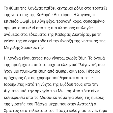
Το έθιμο της λαγάνας παίζει κεντρικό ρόλο στο τραπέζι
της νηστείας της Καθαράς Δευτέρας. Η λαγάνα, το
επίπεδο ψωμί , με λίγη ψίχα, τραγανή κόρα, σουσαμένιο
άρωμα αποτελεί από τις πιο κλασικές επιλογές
ανάμεσα στα εδέσματα της Καθαράς Δευτέρας, με τη
γεύση της να σηματοδοτεί την έναρξη της νηστείας της
Μεγάλης Σαρακοστής.
Η λαγάνα είναι άρτος που γίνεται χωρίς ζύμη. Το όνομά
της προέρχεται από το αρχαίο ελληνικό ‘’λάγανον’’, που
ήταν μια πλακωτή ζύμη από αλεύρι και νερό. Τέτοιος
πρόχειρος άρτος χρησιμοποιήθηκε και από τους
Ισραηλίτες κατά τη νύχτα της Εξόδου τους από την
Αίγυπτο υπό την αρχηγία του Μωυσή. Από τότε είχε
καθιερωθεί από το Μωσαϊκό νόμο για όλες τις ημέρες
της γιορτής του Πάσχα, μέχρι που στην Ανατολή ο
Χριστός στο τελευταίο του Πάσχα ευλόγησε τον ένζυμο