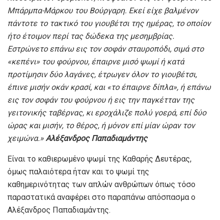
Μπάρμπα-Μάρκου του Βούργαρη. Εκεί είχε βαλμένον
πάντοτε το τακτικό του γιουβέτσι της ημέρας, το οποίον
ήτο έτοιμον περί τας δώδεκα της μεσημβρίας.
Εστρώνετο επάνω εις τον σοφάν σταυροπόδι, σιμά στο
«κεπένι» του φούρνου, έπαιρνε μισό ψωμί ή κατά
προτίμησιν δύο λαγάνες, έτρωγεν όλον το γιουβέτσι,
έπινε μισήν οκάν κρασί, και «το έπαιρνε δίπλα», ή επάνω
εις τον σοφάν του φούρνου ή εις την παγκέτταν της
γειτονικής ταβέρνας, κι εροχάλιζε πολύ γοερά, επί δύο
ώρας και μισήν, το θέρος, ή μόνον επί μίαν ώραν τον
χειμώνα.»
Αλέξανδρος Παπαδιαμάντης
Είναι το καθιερωμένο ψωμί της Καθαρής Δευτέρας,
όμως παλαιότερα ήταν και το ψωμί της
καθημερινότητας των απλών ανθρώπων όπως τόσο
παραστατικά αναφέρει στο παραπάνω απόσπασμα ο
Αλέξανδρος Παπαδιαμάντης.