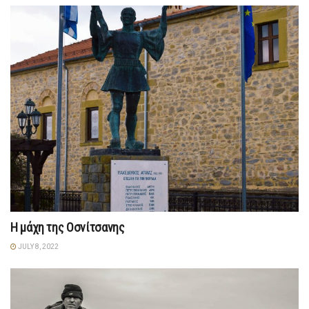
Η μάχη της Οσνίτσανης
JULY 8, 2022