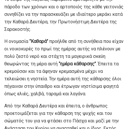
πάροδο των χρόνων και ο αρτοποιός της κάθε γειτονιάς
συνηθίζει να την παρασκευάζει με ιδιαίτερο μεράκι κατά
την Καθαρά Δευτέρα, την Πρωτονήστιμη Δευτέρα της
Σαρακοστής.
Η ονομασία
‘’Καθαρά’’
προήλθε από τη συνήθεια που είχαν
οι νοικοκυρές το πρωί της ημέρας αυτής να πλένουν με
πολύ ζεστό νερό και στάχτη τα μαγειρικά σκεύη
θεωρώντας τη μέρα αυτή
‘’ημέρα κάθαρσης’’
. Έπειτα τα
κρεμούσαν και τα άφηναν κρεμασμένα μέχρι να
τελειώσει η νηστεία. Την ημέρα αυτή της κάθαρσης όλοι
πήγαιναν στην ύπαιθρο και έτρωγαν νηστίσιμα φαγητά
όπως ελιές, χαλβά, ταραμά και λαγάνα.
Από την Καθαρά Δευτέρα και έπειτα, ο άνθρωπος
προετοιμάζεται για την κάθαρση της ψυχής και του
σώματός του για να φτάσει στο Πάσχα και μαζί με την
Ανάσταση του Κυρίου να αναστηθεί και ο ίδιος. Εκτός