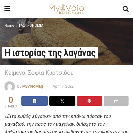
Home
ΓΑΣΤΡΟΝΟΜΙΑ
Η ιστορίας της λαγάνας
Κείμενο: Σοφία Κυρτσίδου
by
MyVoioMag
April 7, 2022
0
SHARES
«Είτα ευθύς έβγαινεν από την επάνω πόρταν του
μαγαζιού, την προς τον μαχαλάν, διήρχετο τον
λιθόστρωτον δρομίσκον, κι έφθανεν εις τον φούρνον του