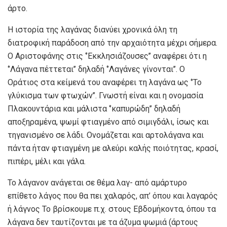
άρτο.
Η ιστορία της λαγάνας διανύει χρονικά όλη τη
διατροφική παράδοση από την αρχαιότητα μέχρι σήμερα.
Ο Αριστοφάνης στις ‘’Εκκλησιάζουσες’’ αναφέρει ότι η
‘’Λάγανα πέττεται’’ δηλαδή ‘’Λαγάνες γίνονται’’. Ο
Οράτιος στα κείμενά του αναφέρει τη λαγάνα ως ‘’Το
γλύκισμα των φτωχών’’. Γνωστή είναι και η ονομασία
Πλακουντάρια και μάλιστα ‘’καπυρώδη’’ δηλαδή
αποξηραμένα, ψωμί φτιαγμένο από σιμιγδάλι, ίσως και
τηγανισμένο σε λάδι. Ονομάζεται και αρτολάγανα και
πάντα ήταν φτιαγμένη με αλεύρι καλής ποιότητας, κρασί,
πιπέρι, μέλι και γάλα.
Το λάγανον ανάγεται σε θέμα λαγ- από αμάρτυρο
επίθετο λάγος που θα πει χαλαρός, απ’ όπου και λαγαρός
ή λάγνος Το βρίσκουμε π.χ. στους Εβδομήκοντα, όπου τα
λάγανα δεν ταυτίζονται με τα άζυμα ψωμιά (άρτους