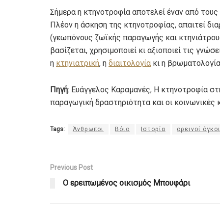
Σήμερα η κτηνοτροφία αποτελεί έναν από τους
Πλέον η άσκηση της κτηνοτροφίας, απαιτεί δι
(γεωπόνους ζωϊκής παραγωγής και κτηνιάτρους)
βασίζεται, χρησιμοποιεί κι αξιοποιεί τις γνώσ
η
κτηνιατρική
, η
διαιτολογία
κι η βρωματολογία
Πηγή
: Ευάγγελος Καραμανές, Η κτηνοτροφία στ
παραγωγική δραστηριότητα και οι κοινωνικές κ
Tags:
Άνθρωποι
Βόιο
Ιστορία
ορεινοί όγκο
Previous Post
Ο ερειπωμένος οικισμός Μπουφάρι