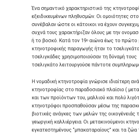
Ένα σημαντικό χαρακτηριστικό της κτηνοτροφί
εξειδικευμένων πληθυσμών. Οι ομοιότητες στ
συνέβαλαν ώστε οι κάτοικοι να έχουν συγκεχυμ
συχνά τους χαρακτήριζαν όλους με την ονομασ
ή το βοσκό. Κατά τον 19
αιώνα έως το πρώτο 
ο
κτηνοτροφικής παραγωγής ήταν το τσελιγκάτο κ
τσελιγκάδες χρησιμοποιούσαν τη δύναμή τους γ
τσελιγκάτο λειτουργούσε πάντοτε συμπληρωματ
Η νομαδική κτηνοτροφία γνώρισε ιδιαίτερη ανά
κτηνοτροφίας στο παραδοσιακό πλαίσιο ( μετα
και των προϊόντων του, μαλλιού και πολύ λιγό
κτηνοτρόφοι προσπαθούσαν μέσω της παρασκε
βιοτικές ανάγκες των μελών της οικογένειάς τ
γεωργική καλλιέργεια. Οι μετακινούμενοι κτην
εγκατεστημένους ‘’μπακαταραίους’’ και τα ζώα τ