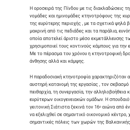
Η οροσειρά της Πίνδου με τις διακλαδώσεις τ
νομάδες και ημινομάδες κτηνοτρόφους της κυ
της ευρύτερης περιοχής , με τα σχετικά ψηλά 
μακρινή από τις πεδιάδες και τα παράλια, ευνό
οποία αποτελεί άριστο μέσο εκμετάλλευσης τω
χρησιμοποιεί τους κοντινούς κάμπους για την 
Με το πέρασμα του χρόνου η κτηνοτροφική δρ
άνθησης αλλά και κάμψης.
Η παραδοσιακή κτηνοτροφία χαρακτηριζόταν α
αυστηρή κατανομή της εργασίας , τον σεβασμό π
πειθαρχία, τη συνεργασία, την αλληλοβοήθεια 
ευρύτερων οικογενειακών ομάδων. Η σπουδαιότε
γειτονική Σιάτιστα ξεκινά τον 16
αιώνα από έν
ο
να εξελιχθεί σε σημαντικό οικονομικό κέντρο,
σημαντικές πόλεις των χωρών της Βαλκανικής