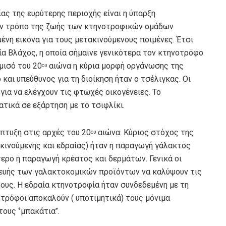
ας της ευρύτερης περιοχής είναι η ύπαρξη
ον τρόπο της ζωής των κτηνοτροφικών ομάδων
ένη εικόνα για τους μετακινούμενους ποιμένες. Έτσι
ία Βλάχος, η οποία σήμαινε γενικότερα τον κτηνοτρόφο
μισό του 20
αιώνα η κύρια μορφή οργάνωσης της
ου
αι υπεύθυνος για τη διοίκηση ήταν ο τσέλιγκας. Οι
ια να ελέγχουν τις φτωχές οικογένειες. Το
ικά σε εξάρτηση με το τσιφλίκι.
πτυξη στις αρχές του 20
αιώνα. Κύριος στόχος της
ου
κινούμενης και εδραίας) ήταν η παραγωγή γάλακτος
τερο η παραγωγή κρέατος και δερμάτων. Γενικά οι
υής των γαλακτοκομικών προϊόντων να καλύψουν τις
ους. Η εδραία κτηνοτροφία ήταν συνδεδεμένη με τη
οτρόφοι αποκαλούν ( υποτιμητικά) τους μόνιμα
ους ‘’μπακάτια’’.