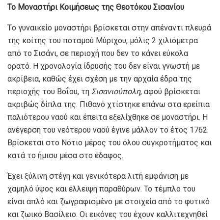
Το Μοναστήρι Κοιμήσεως της Θεοτόκου Σισανίου
Τo γυναικείο μοναστήρι βρίσκεται στην απέναντι πλευρά
της κοίτης του ποταμού Μύριχου, μόλις 2 χιλιόμετρα
από το Σισάνι, σε περιοχή που δεν το κάνει εύκολα
ορατό. Η χρονολογία ίδρυσής του δεν είναι γνωστή με
ακρίβεια, καθώς έχει σχέση με την αρχαία έδρα της
περιοχής του Βοΐου, τη
Σισανιούπολη
, αφού βρίσκεται
ακριβώς δίπλα της. Πιθανό χτίστηκε επάνω στα ερείπια
παλιότερου ναού και έπειτα εξελίχθηκε σε μοναστήρι. Η
ανέγερση του νεότερου ναού έγινε μάλλον το έτος 1762.
Βρίσκεται στο Νότιο μέρος του όλου συγκροτήματος και
κατά το ήμισυ μέσα στο έδαφος.
Έχει ξύλινη στέγη και γενικότερα λιτή εμφάνιση με
χαμηλό ύψος και έλλειψη παραθύρων. Το τέμπλο του
είναι απλό και ζωγραφισμένο με στοιχεία από το φυτικό
και ζωικό Βασίλειο. Οι εικόνες του έχουν καλλιτεχνηθεί