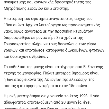
πνευματικής και κοινωνικής δραστηριότητας της
Μητρόπολης Σισανίου και Σιατίστης.
Η ιστορική του αφετηρία ανάγεται στις αρχές του
19ου αιώνα. Αρχικά λειτούργησε ως προσκυνηματικός
ναός, όμως αργότερα με την προσθήκη κτισμάτων
διαμορφώθηκε σε μοναστήρι. Στα χρόνια της
Τουρκοκρατίας πλήρωνε τους δασκάλους των γύρω
χωριών και αποτέλεσε καταφύγιο διωκομένων, φτωχών
και δύστυχων ανθρώπων.
Το καθολικό της μονής είναι κατάγραφο από Βυζαντινής
τέχνης τοιχογραφίες. Πολυτιμότερος θησαυρός είναι
η
Εφέστιος
εικόνα της
Παναγίας της Ελεούσης
, της
οποίας η ιστόρηση αναφέρεται στον 15ο αιώνα.
Η μονή μετατράπηκε σε γυναικεία το έτος 1993. Η νέα
αδελφότητα, αποτελούμενη από 20 μοναχές, έχει
οργανωμένη κοινοβιακή ζωή και επιτελεί έργο