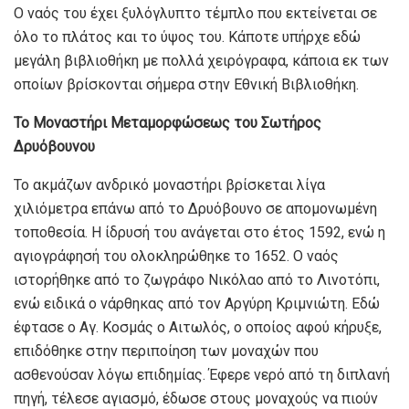
Ο ναός του έχει ξυλόγλυπτο τέμπλο που εκτείνεται σε
όλο το πλάτος και το ύψος του. Κάποτε υπήρχε εδώ
μεγάλη βιβλιοθήκη με πολλά χειρόγραφα, κάποια εκ των
οποίων βρίσκονται σήμερα στην Εθνική Βιβλιοθήκη.
Το Μοναστήρι Μεταμορφώσεως του Σωτήρος
Δρυόβουνου
Το ακμάζων ανδρικό μοναστήρι βρίσκεται λίγα
χιλιόμετρα επάνω από το Δρυόβουνο σε απομονωμένη
τοποθεσία. Η ίδρυσή του ανάγεται στο έτος 1592, ενώ η
αγιογράφησή του ολοκληρώθηκε το 1652. Ο ναός
ιστορήθηκε από το ζωγράφο Νικόλαο από το Λινοτόπι,
ενώ ειδικά ο νάρθηκας από τον Αργύρη Κριμνιώτη. Εδώ
έφτασε ο Αγ. Κοσμάς ο Αιτωλός, ο οποίος αφού κήρυξε,
επιδόθηκε στην περιποίηση των μοναχών που
ασθενούσαν λόγω επιδημίας. Έφερε νερό από τη διπλανή
πηγή, τέλεσε αγιασμό, έδωσε στους μοναχούς να πιούν