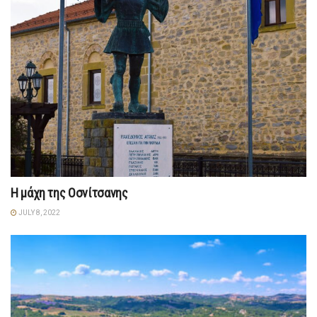
Η μάχη της Οσνίτσανης
JULY 8, 2022