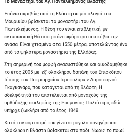
Το Μοναστήρι του Αγ. Παντελεήμονος Βλάστης
Επάνω ακριβώς από τη Βλάστη σε μία πλαγιά του
Μουρικίου βρίσκεται το μοναστήρι του Αγ.
Παντελεήμονος. Η θέση του είναι επιβλητική, με
εντυπωσιακή θέα και με ένα υψόμετρο που κόβει την
ανάσα. Είναι χτισμένο στα 1550 μέτρα, αποτελώντας ένα
από τα ψηλότερα μοναστήρια της Ελλάδας.
Στη σημερινή του μορφή ανασυστάθηκε και οικοδομήθηκε
το έτος 2005 µε εξ’ ολοκλήρου δαπάνη του Επισκόπου
Ιόππης του Πατριαρχείου Ιεροσολύµων Δαµασκηνού
Γκαγκανάρα, που κατάγεται από τη Βλάστη. Η
αδελφότητά του αποτελείται από μοναχούς της
ορθόδοξης εκκλησίας της Ρουμανίας. Παλιότερα, εδώ
υπήρχε ξωκλήσι από το έτος 1848.
Κατά τον εορτασμό του γίνεται μεγάλο πανηγύρι και
ολόκληρη η Βλάστη βρίσκεται στο πόδι. Νωρίς το πρωί