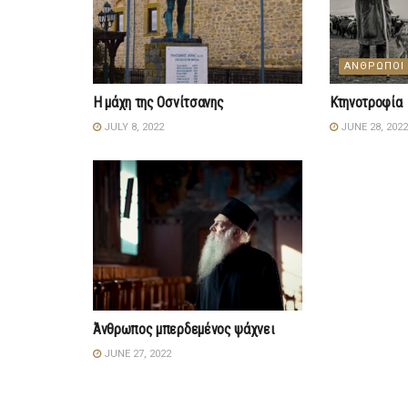
ΑΝΘΡΩΠΟΙ
Η μάχη της Οσνίτσανης
Κτηνοτροφία
JULY 8, 2022
JUNE 28, 2022
Άνθρωπος μπερδεμένος ψάχνει
JUNE 27, 2022