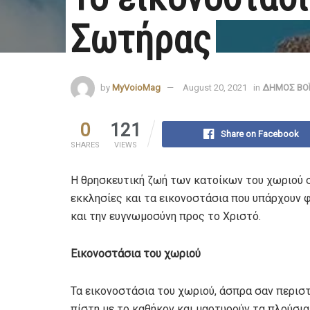
Σωτήρας
by
MyVoioMag
August 20, 2021
in
ΔΗΜΟΣ ΒΟ
0
121
Share on Facebook
SHARES
VIEWS
Η θρησκευτική ζωή των κατοίκων του χωριού σ
εκκλησίες και τα εικονοστάσια που υπάρχουν 
και την ευγνωμοσύνη προς το Χριστό.
Εικονοστάσια του χωριού
Τα εικονοστάσια του χωριού, άσπρα σαν περιστ
πίστη με το καθήκον και μαρτυρούν τα πλούσι