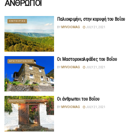
ΑΝΘΡΩΠΟΙ
Παλιοκριμήνι, στην κορυφή του Βοΐου
ΕΜΠΕΙΡΙΕΣ
BY
MYVOIOMAG
JULY 21, 2021
Οι Μαστοροκαλφάδες του Βοΐου
ΑΡΧΙΤΕΚΤΟΝΙΚΗ
BY
MYVOIOMAG
JULY 21, 2021
Οι άνθρωποι του Bοΐου
ΑΝΘΡΩΠΟΙ
BY
MYVOIOMAG
JULY 21, 2021