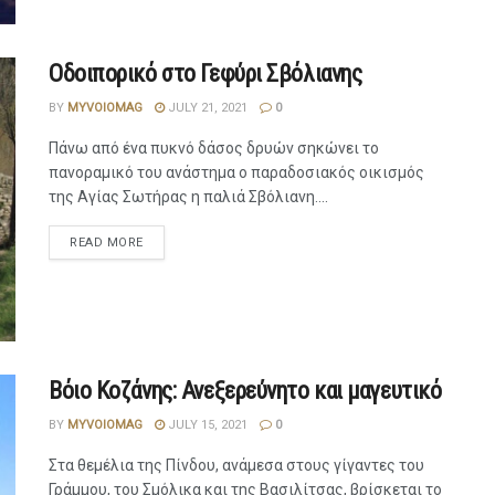
Οδοιπορικό στο Γεφύρι Σβόλιανης
BY
MYVOIOMAG
JULY 21, 2021
0
Πάνω από ένα πυκνό δάσος δρυών σηκώνει το
πανοραμικό του ανάστημα ο παραδοσιακός οικισμός
της Αγίας Σωτήρας η παλιά Σβόλιανη....
READ MORE
Βόιο Κοζάνης: Ανεξερεύνητο και μαγευτικό
BY
MYVOIOMAG
JULY 15, 2021
0
Στα θεμέλια της Πίνδου, ανάμεσα στους γίγαντες του
Γράμμου, του Σμόλικα και της Βασιλίτσας, βρίσκεται το