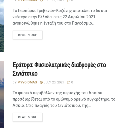
BY
MYVOIOMAG
JULY 21, 2021
0
Το Γεωπάρκο Γρεβενών-Κοζάνης αποτελεί το 6ο και
νεότερο στην Ελλάδα, στις 22 Απριλίου 2021
ανακοινώθηκε η ένταξή του στο Παγκόσμιο...
READ MORE
Εράτυρα: Φυσιολατρικές διαδρομές στο
Σινιάτσικο
BY
MYVOIOMAG
JULY 20, 2021
0
Το φυσικό περιβάλλον της περιοχής του Ασκίου
προσδιορίζεται από το ομώνυμο ορεινό συγκρότημα, το
Άσκιο. Στις πλαγιές του Σινιάτσικου, της...
READ MORE