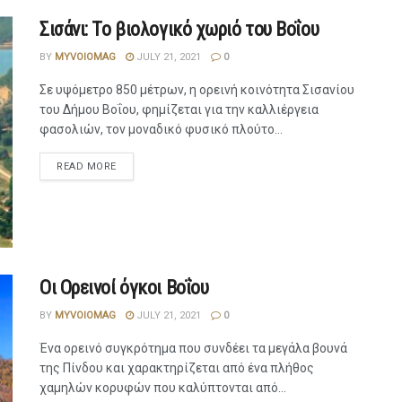
Σισάνι: Το βιολογικό χωριό του Βοΐου
BY
MYVOIOMAG
JULY 21, 2021
0
Σε υψόμετρο 850 μέτρων, η ορεινή κοινότητα Σισανίου
του Δήμου Βοΐου, φημίζεται για την καλλιέργεια
φασολιών, τον μοναδικό φυσικό πλούτο...
READ MORE
Οι Ορεινοί όγκοι Βοΐου
BY
MYVOIOMAG
JULY 21, 2021
0
Ένα ορεινό συγκρότημα που συνδέει τα μεγάλα βουνά
της Πίνδου και χαρακτηρίζεται από ένα πλήθος
χαμηλών κορυφών που καλύπτονται από...