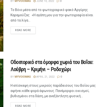
BY
MYVOIOMAG
JUNE 10, 2022
0
Το Βόιο μέσα από το φωτογραφικό φακό Αργύρης
Καραμούζας «Η αγάπη μου για την φωτογραφία είναι
από τα λίγα...
READ MORE
Οδοιπορικό στα όμορφα χωριά του Βοΐου:
Λούβρη – Κριμήνι – Ροδοχώρι
BY
MYVOIOMAG
APRIL 21, 2022
0
Η επίσκεψη στους μικρούς παράδεισους του Βοΐου μας
αφήνει κάθε φορά άφωνους. Πανέμορφοι οικισμοί,
βυθισμένοι στα δάση, με ανεξάντλητη φυσική...
READ MORE