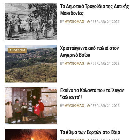
Τα Δημοτικά Τραγούδια της Δυτικής
Μακεδονίας
BY
MYVOIOMAG
FEBRUARY 24, 2022
Χριστούγεννα από παλιά στον
ΑΝΘΡΩΠΟΙ
Αυγερινό Βοΐου
BY
MYVOIOMAG
FEBRUARY 21, 2022
Εκείνα τα Κάλαντα που τα ‘λεγαν
”κόλιαντα”!
BY
MYVOIOMAG
FEBRUARY 21, 2022
Τα έθιμα των Εορτών στο Βόιο