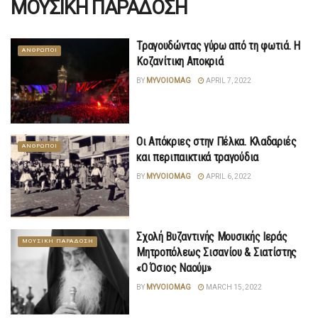
ΜΟΥΣΙΚΗ ΠΑΡΑΔΟΣΗ
Τραγουδώντας γύρω από τη φωτιά. Η
ΑΝΘΡΩΠΟΙ
Κοζανίτικη Αποκριά
BY
MYVOIOMAG
APRIL 7, 2022
Οι Απόκριες στην Πέλκα. Κλαδαριές
ΑΝΘΡΩΠΟΙ
και περιπαικτικά τραγούδια
BY
MYVOIOMAG
APRIL 6, 2022
Σχολή Βυζαντινής Μουσικής Ιεράς
ΜΟΥΣΙΚΗ ΠΑΡΑΔΟΣΗ
Μητροπόλεως Σισανίου & Σιατίστης
«Ο Όσιος Ναούμ»
BY
MYVOIOMAG
MARCH 15, 2022