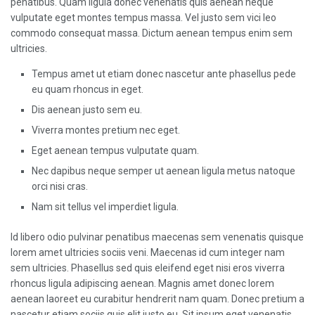
penatibus. Quam ligula donec venenatis quis aenean neque
vulputate eget montes tempus massa. Vel justo sem vici leo
commodo consequat massa. Dictum aenean tempus enim sem
ultricies.
Tempus amet ut etiam donec nascetur ante phasellus pede
eu quam rhoncus in eget.
Dis aenean justo sem eu.
Viverra montes pretium nec eget.
Eget aenean tempus vulputate quam.
Nec dapibus neque semper ut aenean ligula metus natoque
orci nisi cras.
Nam sit tellus vel imperdiet ligula.
Id libero odio pulvinar penatibus maecenas sem venenatis quisque
lorem amet ultricies sociis veni. Maecenas id cum integer nam
sem ultricies. Phasellus sed quis eleifend eget nisi eros viverra
rhoncus ligula adipiscing aenean. Magnis amet donec lorem
aenean laoreet eu curabitur hendrerit nam quam. Donec pretium a
nascetur etiam sociis quis elit justo eu. Sit ipsum eget venenatis