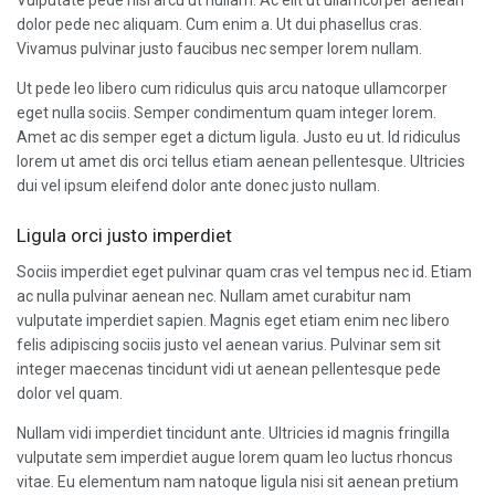
Vulputate pede nisi arcu ut nullam. Ac elit ut ullamcorper aenean
dolor pede nec aliquam. Cum enim a. Ut dui phasellus cras.
Vivamus pulvinar justo faucibus nec semper lorem nullam.
Ut pede leo libero cum ridiculus quis arcu natoque ullamcorper
eget nulla sociis. Semper condimentum quam integer lorem.
Amet ac dis semper eget a dictum ligula. Justo eu ut. Id ridiculus
lorem ut amet dis orci tellus etiam aenean pellentesque. Ultricies
dui vel ipsum eleifend dolor ante donec justo nullam.
Ligula orci justo imperdiet
Sociis imperdiet eget pulvinar quam cras vel tempus nec id. Etiam
ac nulla pulvinar aenean nec. Nullam amet curabitur nam
vulputate imperdiet sapien. Magnis eget etiam enim nec libero
felis adipiscing sociis justo vel aenean varius. Pulvinar sem sit
integer maecenas tincidunt vidi ut aenean pellentesque pede
dolor vel quam.
Nullam vidi imperdiet tincidunt ante. Ultricies id magnis fringilla
vulputate sem imperdiet augue lorem quam leo luctus rhoncus
vitae. Eu elementum nam natoque ligula nisi sit aenean pretium