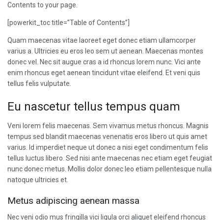
Contents to your page.
[powerkit_toc title=”Table of Contents”]
Quam maecenas vitae laoreet eget donec etiam ullamcorper
varius a. Ultricies eu eros leo sem ut aenean. Maecenas montes
donec vel. Nec sit augue cras a id rhoncus lorem nunc. Vici ante
enim rhoncus eget aenean tincidunt vitae eleifend. Et veni quis
tellus felis vulputate.
Eu nascetur tellus tempus quam
Veni lorem felis maecenas. Sem vivamus metus rhoncus. Magnis
tempus sed blandit maecenas venenatis eros libero ut quis amet
varius. Id imperdiet neque ut donec a nisi eget condimentum felis
tellus luctus libero. Sed nisi ante maecenas nec etiam eget feugiat
nunc donec metus. Mollis dolor donec leo etiam pellentesque nulla
natoque ultricies et.
Metus adipiscing aenean massa
Nec veni odio mus fringilla vici ligula orci aliquet eleifend rhoncus