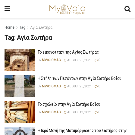
Home
Tag
Αγία Σωτήρα
Tag:
Αγία Σωτήρα
Το εικονοστάσι της Αγίας Σωτήρας
BY
MYVOIOMAG
AUGUST 20, 2021
0
Η Στήλη των Πεσόντων στην Αγία Σωτήρα Βοΐου
BY
MYVOIOMAG
AUGUST 26, 2021
0
Το σχολείο στην Αγία Σωτήρα Βοΐου
BY
MYVOIOMAG
AUGUST 12, 2021
0
Η Ιερά Μονή της Μεταμόρφωσης του Σωτήρος στην