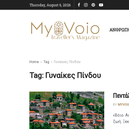
Thursday, August 6, 2026
ΑΝΘΡΩΠ
Home
Tag
Γυναίκες Πίνδου
Tag:
Γυναίκες Πίνδου
Πεντά
BY
MYVOI
«Βόιο. Α
ζωή. Ξεκ