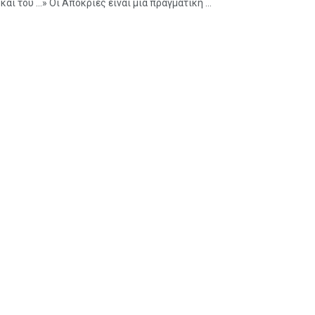
 και του …» Οι Απόκριες είναι μια πραγματική ...