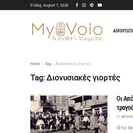
Friday, August 7, 2026
ΑΝΘΡΩΠ
Home
Tag
Διονυσιακές γιορτές
Tag:
Διονυσιακές γιορτές
Οι Από
τραγο
BY
MYVOI
«Στις τρ