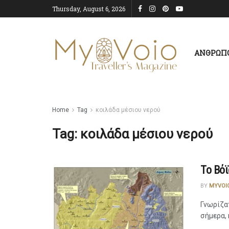
Thursday, August 6, 2026
ΑΝΘΡΩΠ
Home
Tag
κοιλάδα μέσιου νερού
Tag:
κοιλάδα μέσιου νερού
Το Βόϊ
BY
MYVOI
Γνωρίζατ
σήμερα, 