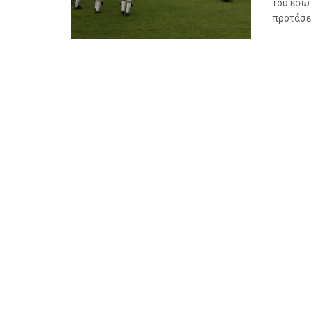
του εσω
προτάσει