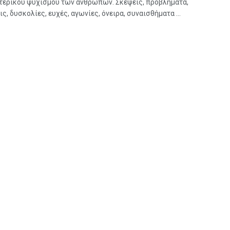
τερικού ψυχισμού των ανθρώπων. Σκέψεις, προβλήματα,
ς, δυσκολίες, ευχές, αγωνίες, όνειρα, συναισθήματα ...