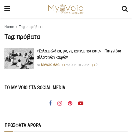
Home
Tag
πρόβατα
Tag:
πρόβατα
«Σαλά, μαλά κα, φα, νε, κατέ, μπρι και..» – Παιχνίδια
αλλοτινών καιρών
BY
MYVOIOMAG
MARCH 10, 2022
0
ΤΟ MY VOIO ΣΤΑ SOCIAL MEDIA
ΠΡΟΣΦΑΤΑ ΑΡΘΡΑ