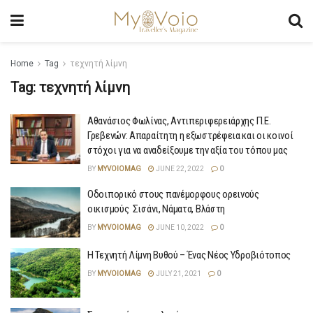
Home
Tag
τεχνητή λίμνη
Tag:
τεχνητή λίμνη
Αθανάσιος Φωλίνας, Αντιπεριφερειάρχης Π.Ε.
Γρεβενών: Απαραίτητη η εξωστρέφεια και οι κοινοί
στόχοι για να αναδείξουμε την αξία του τόπου μας
BY
MYVOIOMAG
JUNE 22, 2022
0
Οδοιπορικό στους πανέμορφους ορεινούς
οικισμούς Σισάνι, Νάματα, Βλάστη
BY
MYVOIOMAG
JUNE 10, 2022
0
Η Τεχνητή Λίμνη Βυθού – Ένας Νέος Υδροβιότοπος
BY
MYVOIOMAG
JULY 21, 2021
0