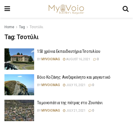
Home
Tag
Τσοτύλι
Tag:
Τσοτύλι
150 χρόνια Εκπαιδευτήρια Τσοτυλίου
BY
MYVOIOMAG
AUGUST 16, 2021
0
Βόιο Κοζάνης: Ανεξερεύνητο και μαγευτικό
BY
MYVOIOMAG
JULY 15, 2021
0
Τα μονοπάτια της πέτρας στο Ζουπάνι
BY
MYVOIOMAG
JULY 21, 2021
0