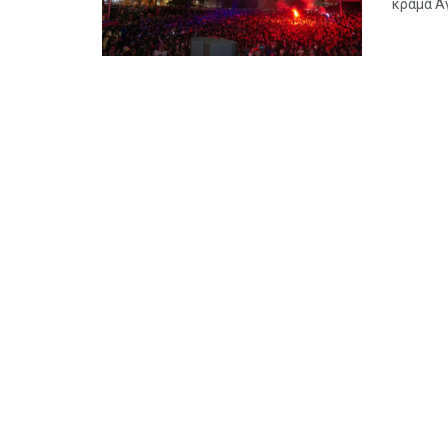
κράμα Αγ