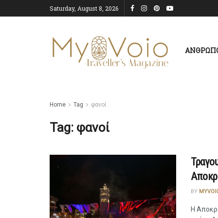
Saturday, August 8, 2026
ΑΝΘΡΩΠ
Home
Tag
φανοί
Tag:
φανοί
Τραγου
Αποκρ
BY
MYVOI
Η Αποκρι